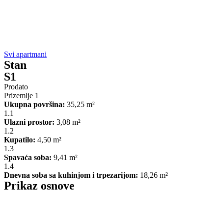
Svi apartmani
Stan
S1
Prodato
Prizemlje 1
Ukupna površina:
35,25 m²
1.1
Ulazni prostor:
3,08 m²
1.2
Kupatilo:
4,50 m²
1.3
Spavaća soba:
9,41 m²
1.4
Dnevna soba sa kuhinjom i trpezarijom:
18,26 m²
Prikaz osnove