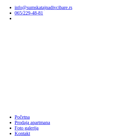
info@sumskatajnadivcibare.rs
065/229-48-81
Početna
Prodaja apartmana
Foto galerija
Kontakt