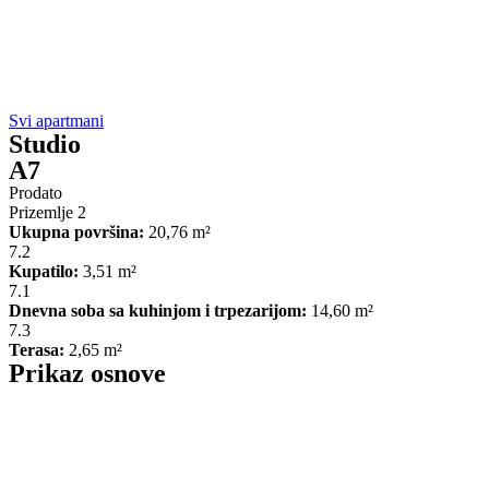
Svi apartmani
Studio
A7
Prodato
Prizemlje 2
Ukupna površina:
20,76 m²
7.2
Kupatilo:
3,51 m²
7.1
Dnevna soba sa kuhinjom i trpezarijom:
14,60 m²
7.3
Terasa:
2,65 m²
Prikaz osnove