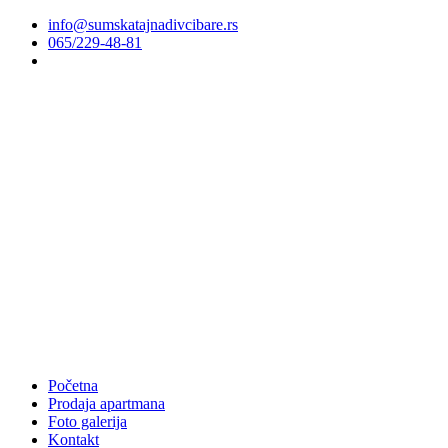
info@sumskatajnadivcibare.rs
065/229-48-81
Početna
Prodaja apartmana
Foto galerija
Kontakt